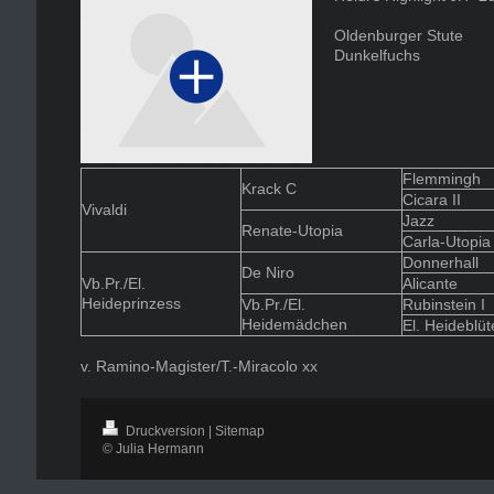
Oldenburger Stute
Dunkelfuchs
Flemmingh
Krack C
Cicara II
Vivaldi
Jazz
Renate-Utopia
Carla-Utopia
Donnerhall
De Niro
Vb.Pr./El.
Alicante
Heideprinzess
Vb.Pr./El.
Rubinstein I
Heidemädchen
El. Heideblüt
v. Ramino-Magister/T.-Miracolo xx
Druckversion
|
Sitemap
© Julia Hermann