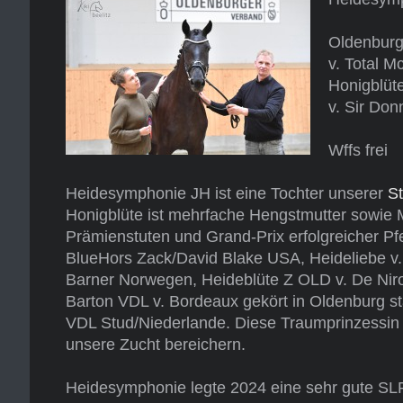
Oldenburg
v. Total Mc
Honigblüt
v. Sir Don
Wffs frei
Heidesymphonie JH ist eine Tochter unserer
St
Honigblüte ist mehrfache Hengstmutter sowie M
Prämienstuten und Grand-Prix erfolgreicher Pfer
BlueHors Zack/David Blake USA, Heideliebe 
Barner Norwegen, Heideblüte Z OLD v. De Nir
Barton VDL v. Bordeaux gekört in Oldenburg sta
VDL Stud/Niederlande. Diese Traumprinzessin w
unsere Zucht bereichern.
Heidesymphonie legte 2024 eine sehr gute SLP