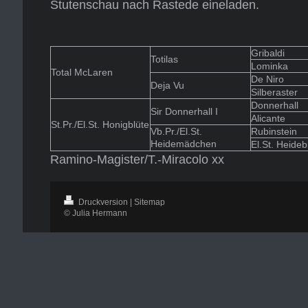
Stutenschau nach Rastede eineladen.
Gribaldi
Totilas
Lominka
Total McLaren
De Niro
Deja Vu
Silberaster
Donnerhall
Sir Donnerhall I
Alicante
St.Pr./El.St. Honigblüte
Vb.Pr./El.St.
Rubinstein
Heidemädchen
El.St. Heideb
Ramino-Magister/T.-Miracolo xx
Druckversion
|
Sitemap
© Julia Hermann